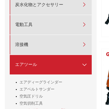
炭水化物とアクセサリー

電動工具

溶接機

エアツール

エアディーグラインダー
エアベルトサンダー
空気圧ドリル
空気切削工具