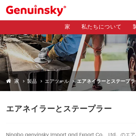
家
私たちについて
家
製品
エアツール
エアネイラーとステープラ
エアネイラーとステープラー
Ningbo genyinsky Import and Expor