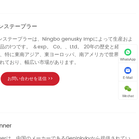
ウンステープラー
ンステープラーは、Ningbo genusky Impによって生産およ
の1つです。 ＆exp。 Co。、Ltd。 20年の歴史と経験を
、特に東南アジア、東ヨーロッパ、南アメリカで世界のさ
WhatsApp
れており、幅広い市場があります。
お問い合わせを送信 >>
E-Mail
Wechat
inner
o Pinnerは、中国のメーカーであるGeninkykyから提供されてい