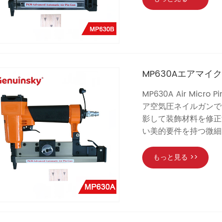
MP630Aエアマイ
MP630A Air Mi
ア空気圧ネイルガンで
影して装飾材料を修正
い美的要件を持つ微細
もっと見る >>