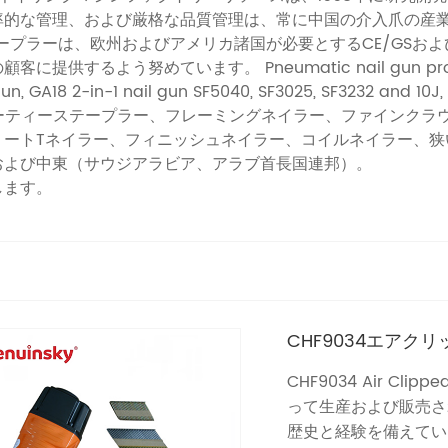
率的な管理、および厳格な品質管理は、常に中国の介入爪の産
ステープラーは、欧州およびアメリカ諸国が必要とするCE/GSお
ています。 Pneumatic nail gun products are com
un, GA18 2-in-1 nail gun SF5040, SF3025, SF3232 and 10J, 4J
ビーデューティーステープラー、フレーミングネイラー、ファイン
リートTネイラー、フィニッシュネイラー、コイルネイラー、狭
および中東（サウジアラビア、アラブ首長国連邦）。
します。
CHF9034エア
CHF9034 Air Clipp
って生産および販売され
歴史と経験を備えてい