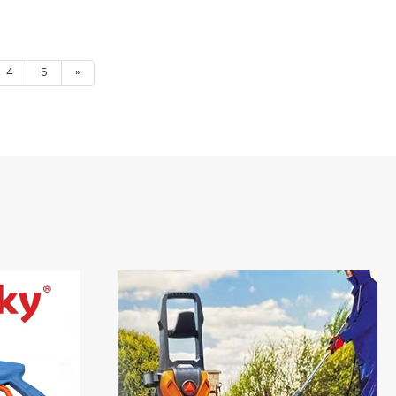
4
5
»