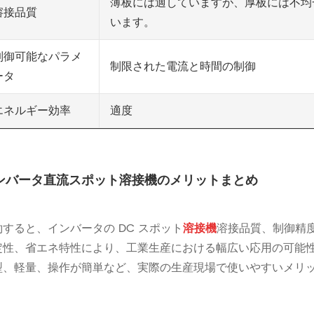
薄板には適していますが、厚板には不均
溶接品質
います。
制御可能なパラメ
制限された電流と時間の制御
ータ
適度
エネルギー効率
ンバータ直流スポット溶接機のメリットまとめ
約すると、インバータの DC スポット
溶接機
溶接品質、制御精
定性、省エネ特性により、工業生産における幅広い応用の可能
型、軽量、操作が簡単など、実際の生産現場で使いやすいメリ