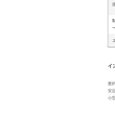
イ
要
安
小