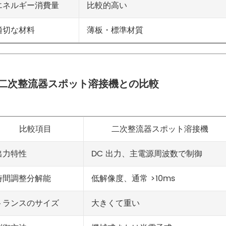
比較的高い
エネルギー消費量
薄板・標準材質
適切な材料
. 二次整流器スポット溶接機との比較
比較項目
二次整流器スポット溶接機
DC 出力、主電源周波数で制御
出力特性
低解像度、通常 >10ms
時間調整分解能
大きくて重い
トランスのサイズ