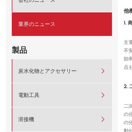
会社のニュース
他
1
業界のニュース
主電
製品
不
効
点
炭水化物とアクセサリー

2
電動工具

二
の
溶接機

の
動