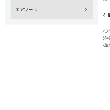
エアツール

3
抵
溶
機